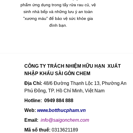
phẩm ứng dụng trong tẩy rửa rau củ, vệ
sinh nhà bếp và những lưu ý an toàn
"xương máu" để bảo vệ sức khỏe gia
đình bạn.
CÔNG TY TRÁCH NHIỆM HỮU HẠN XUẤT
NHẬP KHẨU SÀI GÒN CHEM
Địa Chỉ:
48/6 Đường Thạnh Lộc 13, Phường An
Phú Đông, TP. Hồ Chí Minh, Việt Nam
Hotline: 0949 884 888
Web:
www.botthucpham.vn
Email:
info@saigonchem.com
Mã số thuế:
0313621189