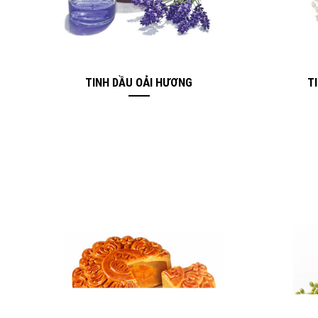
TINH DẦU OẢI HƯƠNG
T