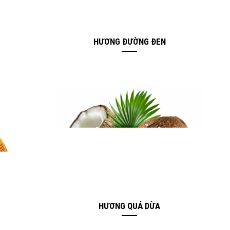
HƯƠNG ĐƯỜNG ĐEN
HƯƠNG QUẢ DỪA