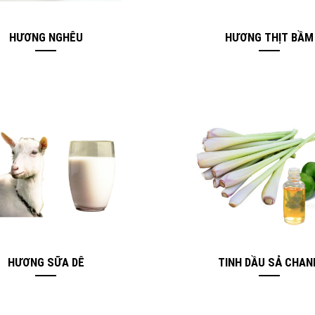
HƯƠNG NGHÊU
HƯƠNG THỊT BẦM
HƯƠNG SỮA DÊ
TINH DẦU SẢ CHAN