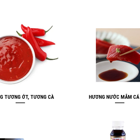
G TƯƠNG ỚT, TƯƠNG CÀ
HƯƠNG NƯỚC MẮM CÁ