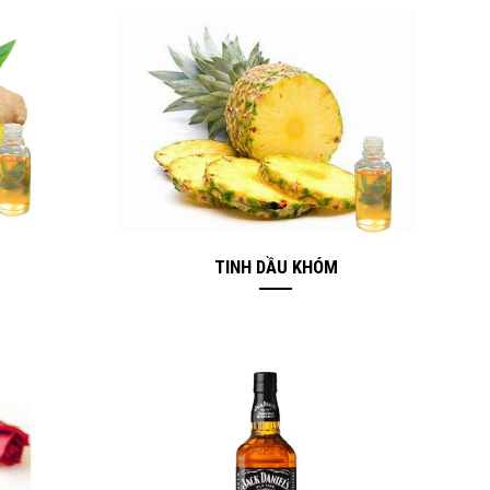
TINH DẦU KHÓM