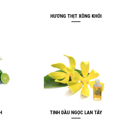
HƯƠNG THỊT XÔNG KHÓI
H
TINH DẦU NGỌC LAN TÂY