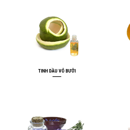
TINH DẦU VỎ BƯỞI