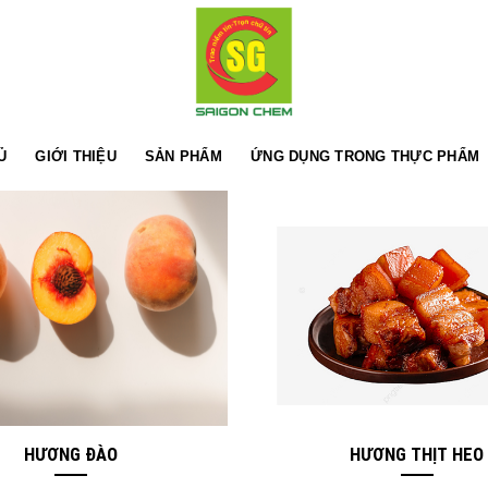
Ủ
GIỚI THIỆU
SẢN PHẨM
ỨNG DỤNG TRONG THỰC PHẨM
HƯƠNG ĐÀO
HƯƠNG THỊT HEO