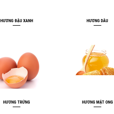
HƯƠNG ĐẬU XANH
HƯƠNG DÂU
HƯƠNG TRỨNG
HƯƠNG MẬT ONG