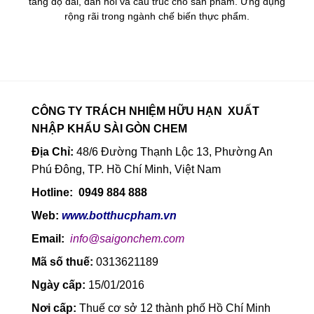
tăng độ dai, đàn hồi và cấu trúc cho sản phẩm. Ứng dụng
rộng rãi trong ngành chế biến thực phẩm.
CÔNG TY TRÁCH NHIỆM HỮU HẠN XUẤT
NHẬP KHẨU SÀI GÒN CHEM
Địa Chỉ:
48/6 Đường Thạnh Lộc 13, Phường An
Phú Đông, TP. Hồ Chí Minh, Việt Nam
Hotline: 0949 884 888
Web:
www.botthucpham.vn
Email:
info@saigonchem.com
Mã số thuế:
0313621189
Ngày cấp:
15/01/2016
Nơi cấp:
Thuế cơ sở 12 thành phố Hồ Chí Minh