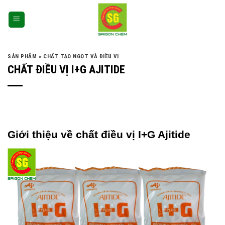
SẢN PHẨM
»
CHẤT TẠO NGỌT VÀ ĐIỀU VỊ
CHẤT ĐIỀU VỊ I+G AJITIDE
Giới thiệu về chất điều vị I+G Ajitide