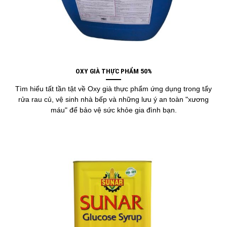
OXY GIÀ THỰC PHẨM 50%
Tìm hiểu tất tần tật về Oxy già thực phẩm ứng dụng trong tẩy
rửa rau củ, vệ sinh nhà bếp và những lưu ý an toàn "xương
máu" để bảo vệ sức khỏe gia đình bạn.