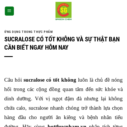
ỨNG DỤNG TRONG THỰC PHẨM
SUCRALOSE CÓ TỐT KHÔNG VÀ SỰ THẬT BẠN
CẦN BIẾT NGAY HÔM NAY
Câu hỏi
 sucralose có tốt không 
luôn là chủ đề nóng 
hổi trong các cộng đồng quan tâm đến sức khỏe và 
dinh dưỡng. Với vị ngọt đậm đà nhưng lại không 
chứa calo, sucralose nhanh chóng trở thành lựa chọn 
hàng đầu cho người ăn kiêng và bệnh nhân tiểu 
đường. Hãy cùng 
botthucpham.vn 
phân tích từng 