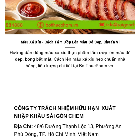
Màu Xá Xíu - Cách Tẩm Ướp Lên Màu Đỏ Đẹp, Chuẩn Vị
Hướng dẫn dùng màu xá xíu thực phẩm tẩm ướp lên màu đỏ
đẹp, bóng bắt mắt. Cách lên màu xá xíu heo chuẩn nhà
hàng, liều lượng chi tiết tại BotThucPham.vn.
CÔNG TY TRÁCH NHIỆM HỮU HẠN XUẤT
NHẬP KHẨU SÀI GÒN CHEM
Địa Chỉ:
48/6 Đường Thạnh Lộc 13, Phường An
Phú Đông, TP. Hồ Chí Minh, Việt Nam