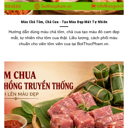
Màu Chả Tôm, Chả Cua - Tạo Màu Đẹp Mắt Tự Nhiên
Hướng dẫn dùng màu chả tôm, chả cua tạo màu đỏ cam đẹp
mắt, tự nhiên như tôm cua thật. Liều lượng, cách phối màu
chuẩn cho viên tôm viên cua tại BotThucPham.vn.